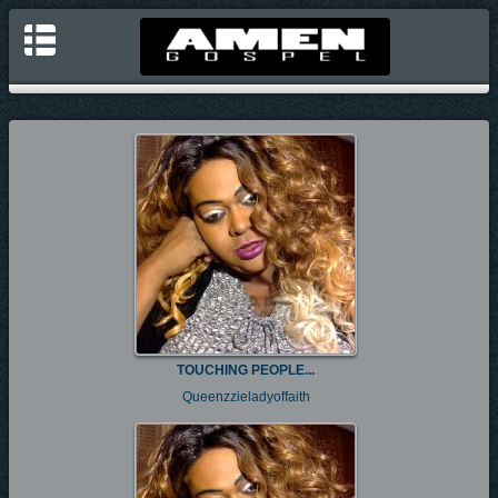
TOUCHING PEOPLE...
Queenzzieladyoffaith