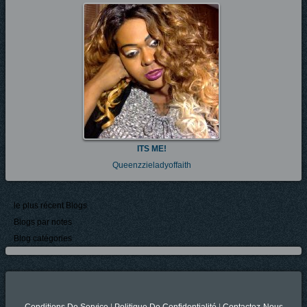
ITS ME!
Queenzzieladyoffaith
le plus récent Blogs
Blogs par notes
Blog catégories
Conditions De Service
|
Politique De Confidentialité
|
Contactez-Nous